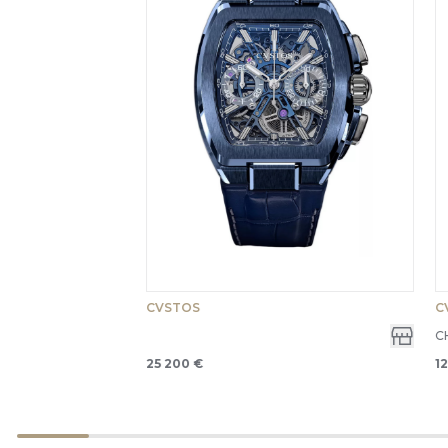
CVSTOS
C
C
25 200 €
1