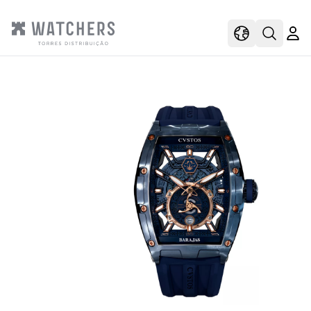
view
view shoppi
Open s