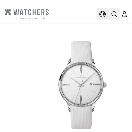
view
view shoppi
Open s