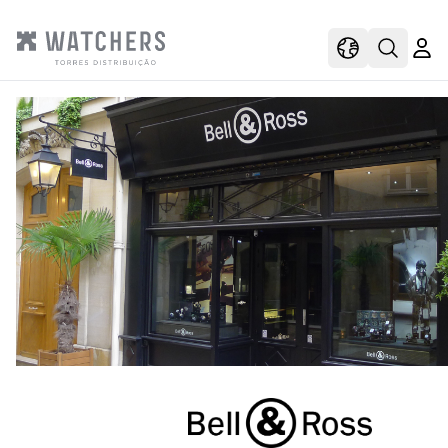
view
view shoppi
Open s