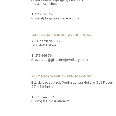
1070-100 Lisboa
T.
932 128 320
E.
geral@espiralrelojoaria.com
GILLES JOALHEIROS - AV. LIBERDADE
Av. Liberdade, 103
1250-140 Lisboa
T.
213 466 364
E.
avenida@gillesfinejewellery.com
RELOJOARIA FARIA - PENHA LONGA
Est. da Lagoa Azul, Penha Longa Hotel e Golf Resort
2714-511 Sintra
T.
219 244 223
E.
info@relojoariafaria.pt