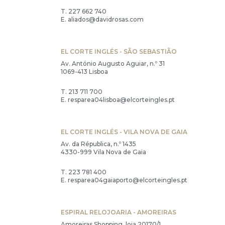
T.
227 662 740
E.
aliados@davidrosas.com
EL CORTE INGLÉS - SÃO SEBASTIÃO
Av. António Augusto Aguiar, n.º 31
1069-413 Lisboa
T.
213 711 700
E.
resparea04lisboa@elcorteingles.pt
EL CORTE INGLÉS - VILA NOVA DE GAIA
Av. da Républica, n.º 1435
4330-999 Vila Nova de Gaia
T.
223 781 400
E.
resparea04gaiaporto@elcorteingles.pt
ESPIRAL RELOJOARIA - AMOREIRAS
Amoreiras Shopping, loja 20170/1