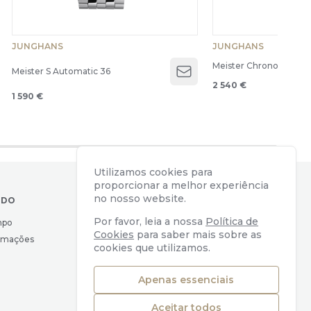
JUNGHANS
JUNGHANS
Meister Chronoscope
Meister S Automatic 36
Open menu
2 540 €
1 590 €
Utilizamos cookies para
proporcionar a melhor experiência
no nosso website.
IDO
CONTACTOS
Por favor, leia a nossa
Política de
mpo
Av. Almirante Reis, 39
Cookies
para saber mais sobre as
lamações
1169-039 Lisboa, Portugal
cookies que utilizamos.
geral@watchers.pt
+351 218 110 890
Apenas essenciais
Aceitar todos