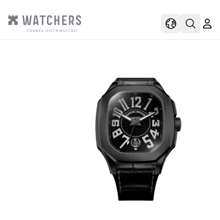
view
view shoppi
Open s