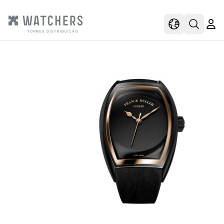
view
view shoppi
Open s