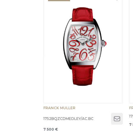
FRANCK MULLER
F
1
1752BQZCDMEDLEY/AC.BC
Open 
7
7 500 €