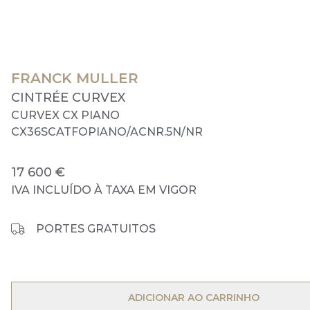
FRANCK MULLER
CINTRÉE CURVEX
CURVEX CX PIANO
CX36SCATFOPIANO/ACNR.5N/NR
17 600 €
IVA INCLUÍDO À TAXA EM VIGOR
PORTES GRATUITOS
OPEN MENU
ADICIONAR AO CARRINHO