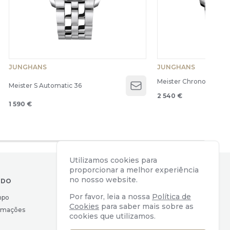
JUNGHANS
JUNGHANS
Meister Chronoscope
Meister S Automatic 36
Open menu
2 540 €
1 590 €
Utilizamos cookies para
proporcionar a melhor experiência
no nosso website.
IDO
CONTACTOS
Por favor, leia a nossa
Política de
mpo
Av. Almirante Reis, 39
Cookies
para saber mais sobre as
lamações
1169-039 Lisboa, Portugal
cookies que utilizamos.
geral@watchers.pt