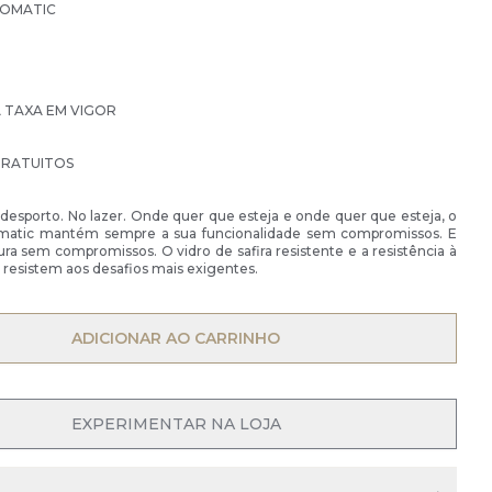
TOMATIC
À TAXA EM VIGOR
GRATUITOS
 desporto. No lazer. Onde quer que esteja e onde quer que esteja, o
omatic mantém sempre a sua funcionalidade sem compromissos. E
a sem compromissos. O vidro de safira resistente e a resistência à
 resistem aos desafios mais exigentes.
OPEN MENU
ADICIONAR AO CARRINHO
OPEN MENU
EXPERIMENTAR NA LOJA