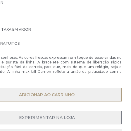
EN
À TAXA EM VIGOR
GRATUITOS
 senhoras. As cores frescas expressam um toque de boas-vindas no
 e purista da linha. A bracelete com sistema de liberação rápida
ituição fácil da correia, para que, mais do que um relógio, seja o
eito. A linha max bill Damen reflete a união da praticidade com a
ADICIONAR AO CARRINHO
OPEN MENU
EXPERIMENTAR NA LOJA