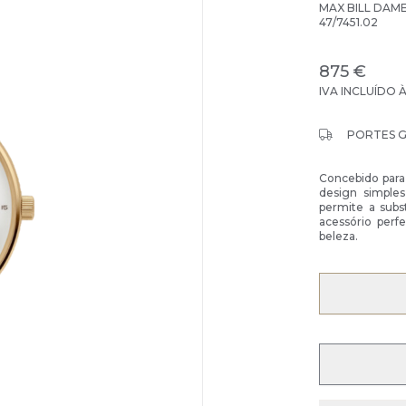
MAX BILL DAM
47/7451.02
875 €
IVA INCLUÍDO 
PORTES 
Concebido para
design simples
permite a subst
acessório perf
beleza.