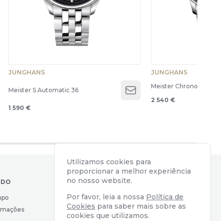
JUNGHANS
JUNGHANS
Meister Chronoscope
Meister S Automatic 36
Open menu
2 540 €
1 590 €
Utilizamos cookies para
proporcionar a melhor experiência
no nosso website.
IDO
CONTACTOS
Por favor, leia a nossa
Política de
mpo
Av. Almirante Reis, 39
Cookies
para saber mais sobre as
lamações
1169-039 Lisboa, Portugal
cookies que utilizamos.