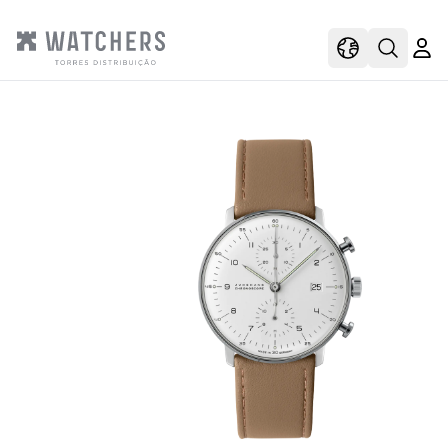
view
view shoppi
Open s