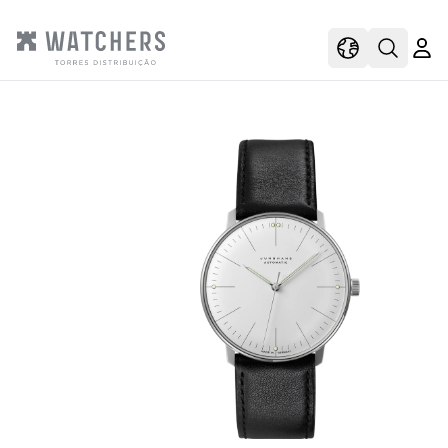
view
view shoppi
Open s