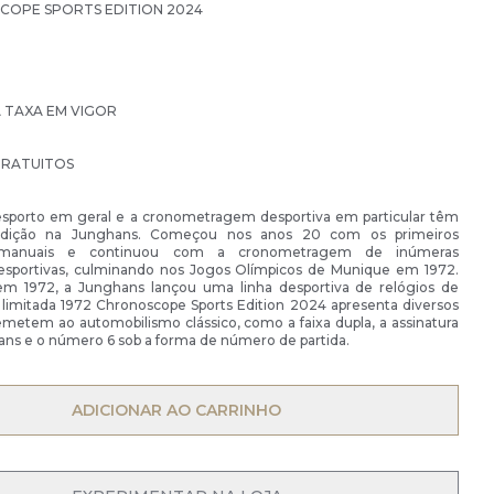
COPE SPORTS EDITION 2024
À TAXA EM VIGOR
GRATUITOS
sporto em geral e a cronometragem desportiva em particular têm
adição na Junghans. Começou nos anos 20 com os primeiros
 manuais e continuou com a cronometragem de inúmeras
sportivas, culminando nos Jogos Olímpicos de Munique em 1972.
 em 1972, a Junghans lançou uma linha desportiva de relógios de
 limitada 1972 Chronoscope Sports Edition 2024 apresenta diversos
metem ao automobilismo clássico, como a faixa dupla, a assinatura
ans e o número 6 sob a forma de número de partida.
OPEN MENU
ADICIONAR AO CARRINHO