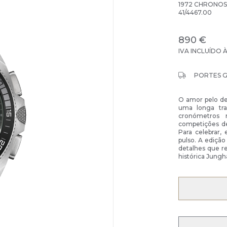
1972 CHRONOS
41/4467.00
890 €
IVA INCLUÍDO 
PORTES 
O amor pelo de
uma longa tr
cronómetros
competições de
Para celebrar,
pulso. A edição
detalhes que re
histórica Jungh