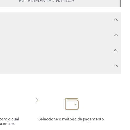
OPEN MENU
EXPERIMENTAR NA LOJA
 com o qual
Seleccione o método de pagamento.
a online.