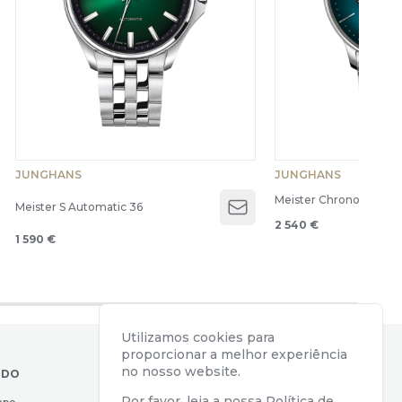
JUNGHANS
JUNGHANS
Meister Chronoscope
Meister S Automatic 36
Open menu
2 540 €
1 590 €
Utilizamos cookies para
proporcionar a melhor experiência
no nosso website.
IDO
CONTACTOS
Por favor, leia a nossa
Política de