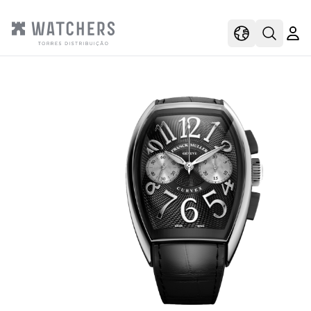
view
view shoppi
Open s