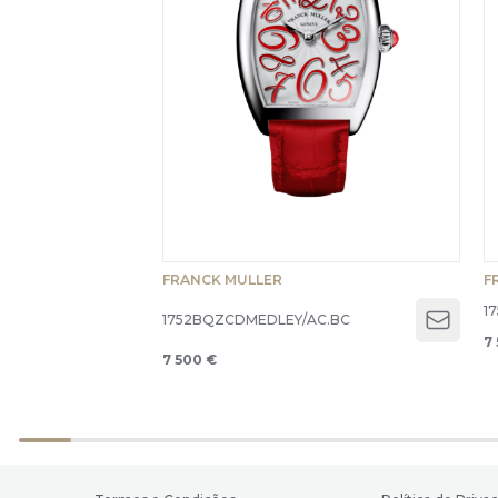
FRANCK MULLER
F
1
1752BQZCDMEDLEY/AC.BC
Open 
7
7 500 €