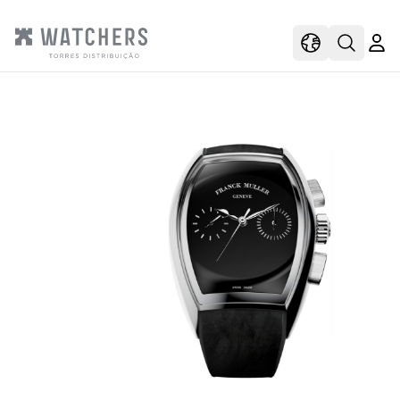
view
view shoppi
Open s