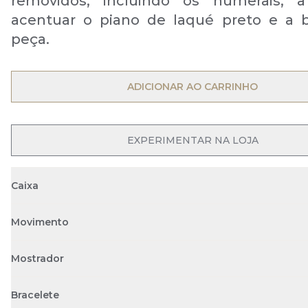
removidos, incluindo os numerais, 
acentuar o piano de laqué preto e a 
peça.
OPEN MENU
ADICIONAR AO CARRINHO
EXPERIMENTAR NA LOJA
Caixa
Movimento
Mostrador
Bracelete