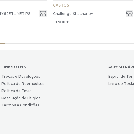
CVSTOS
Y6 JETLINER PS
Challenge Khachanov
19 900 €
LINKS ÚTEIS
ACESSO RÁP
Trocas e Devoluções
Espiral do Te
Política de Reembolsos
Livro de Rec
Política de Envio
Resolução de Litigios
Termos e Condições