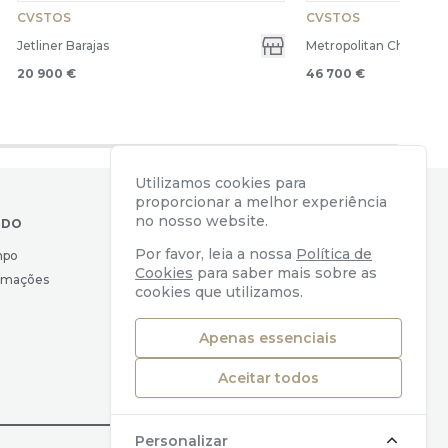
CVSTOS
CVSTOS
Jetliner Barajas
Metropolitan Chrono Sk
20 900 €
46 700 €
Utilizamos cookies para
proporcionar a melhor experiência
no nosso website.
IDO
CONTACTOS
Por favor, leia a nossa
Política de
mpo
Av. Almirante Reis, 39
Cookies
para saber mais sobre as
lamações
1169-039 Lisboa, Portugal
cookies que utilizamos.
geral@watchers.pt
+351 218 110 890
Apenas essenciais
Aceitar todos
Personalizar