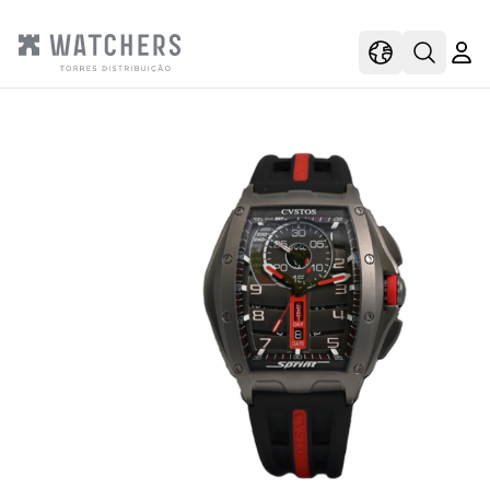
view
view shoppi
Open s