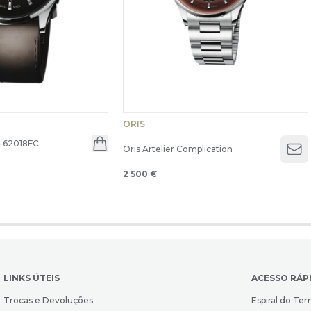
ORIS
-62018FC
Oris Artelier Complication
Op
2 500 €
LINKS ÚTEIS
ACESSO RÁP
Trocas e Devoluções
Espiral do Te