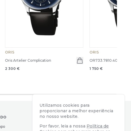
ORIS
ORIS
Oris Artelier Complication
OR733.7810.4055-620
en menu
2 300 €
1 750 €
Utilizamos cookies para
proporcionar a melhor experiência
no nosso website.
IDO
CONTACTOS
Por favor, leia a nossa
Política de
mpo
Av. Almirante Reis, 39