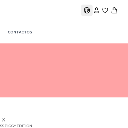
view favori
view 
view profile
view shopping car
CONTACTOS
 X
SS PIGGY EDITION