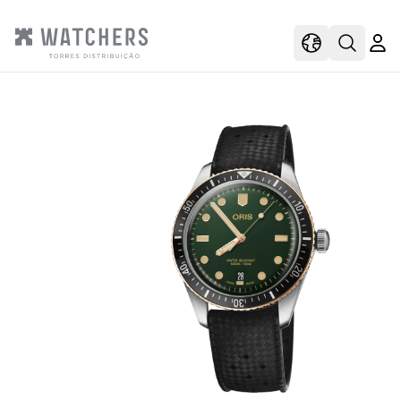
view
view shoppi
Open s