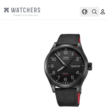
view
view shoppi
Open s