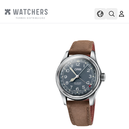
view
view shoppi
Open s