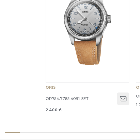
ORIS
O
O
OR754.7785.4091-SET
Open 
1 
2 400 €