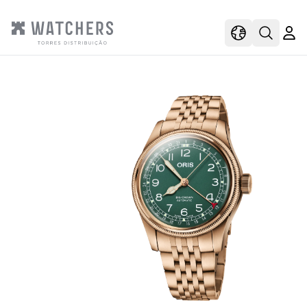
view
view shoppi
Open s