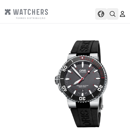
view
view shoppi
Open s