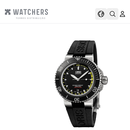
view
view shoppi
Open s