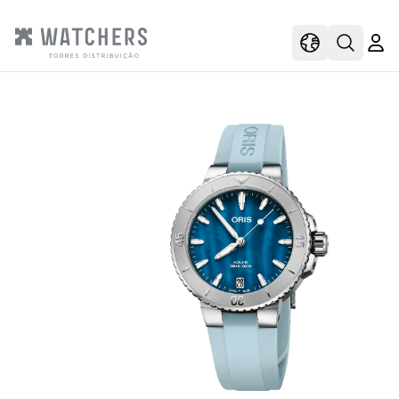
view
view shoppi
Open s