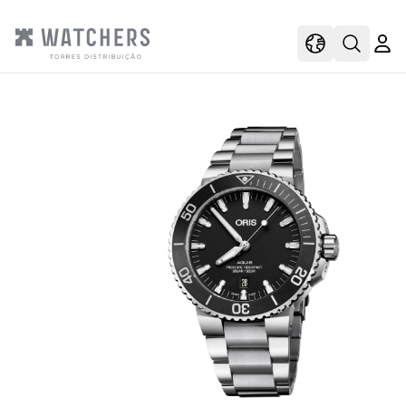
view
view shoppi
Open s