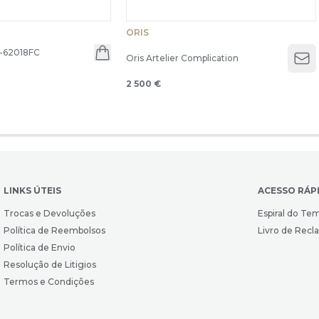
ORIS
-62018FC
Oris Artelier Complication
Op
2 500 €
LINKS ÚTEIS
ACESSO RÁP
Trocas e Devoluções
Espiral do Te
Política de Reembolsos
Livro de Rec
Política de Envio
Resolução de Litigios
Termos e Condições