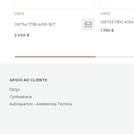
ORIS
ORIS
OR733.7810.4054
OR754.7785.4091-SET
Open menu
1 750 €
2 400 €
APOIO AO CLIENTE
FAQs
Contrastaria
Autoquartzo - Assistencia Técnica