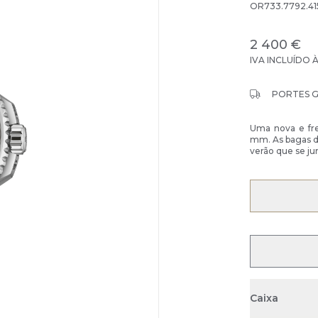
OR733.7792.41
2 400 €
IVA INCLUÍDO 
PORTES 
Uma nova e fre
mm. As bagas d
verão que se jun
Caixa