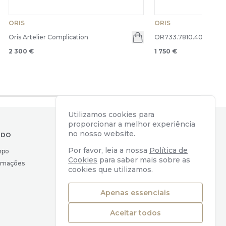
ORIS
ORIS
Oris Artelier Complication
OR733.7810.4055-620
en menu
2 300 €
1 750 €
Utilizamos cookies para
proporcionar a melhor experiência
no nosso website.
IDO
CONTACTOS
Por favor, leia a nossa
Política de
mpo
Av. Almirante Reis, 39
Cookies
para saber mais sobre as
lamações
1169-039 Lisboa, Portugal
cookies que utilizamos.
geral@watchers.pt
+351 218 110 890
Apenas essenciais
Aceitar todos