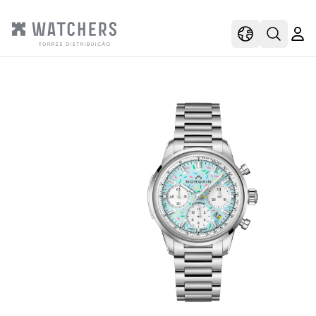
view
view shoppi
Open s