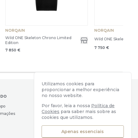
NORQAIN
NORQAIN
Wild ONE Skeleton Chrono Limited
Wild ONE Skeleton Ch
Edition
7 750 €
7 850 €
Utilizamos cookies para
proporcionar a melhor experiência
no nosso website.
IDO
CONTACTOS
Por favor, leia a nossa
Política de
mpo
Av. Almirante Reis, 39
Cookies
para saber mais sobre as
lamações
1169-039 Lisboa, Portugal
cookies que utilizamos.
geral@watchers.pt
+351 218 110 890
Apenas essenciais