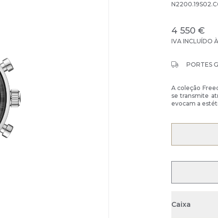
N2200.19S02.C
4 550 €
IVA INCLUÍDO 
PORTES 
A coleção Freed
se transmite a
evocam a estéti
Caixa