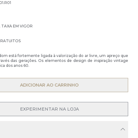
01.R01
À TAXA EM VIGOR
GRATUITOS
om está fortemente ligada à valorização do ar livre, um apreço que
través das gerações. Os elementos de design de inspiração vintage
ca dos anos 60.
OPEN MENU
ADICIONAR AO CARRINHO
EXPERIMENTAR NA LOJA