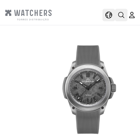
view
view shoppi
Open s