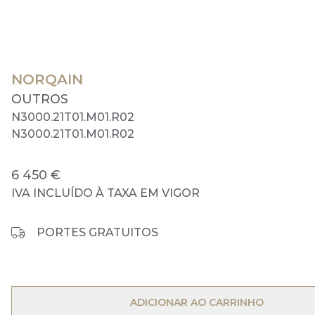
NORQAIN
OUTROS
N3000.21T01.M01.R02
N3000.21T01.M01.R02
6 450 €
IVA INCLUÍDO À TAXA EM VIGOR
PORTES GRATUITOS
OPEN MENU
ADICIONAR AO CARRINHO