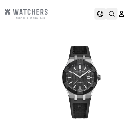
view
view shoppi
Open s