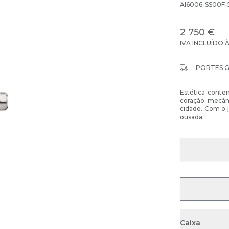
AI6006-SS00F-
2 750 €
IVA INCLUÍDO 
PORTES 
Estética conte
coração mecân
cidade. Com o 
ousada.
Caixa