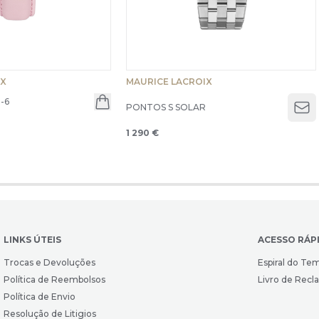
IX
MAURICE LACROIX
-6
PONTOS S SOLAR
Op
1 290 €
LINKS ÚTEIS
ACESSO RÁP
Trocas e Devoluções
Espiral do Te
Política de Reembolsos
Livro de Rec
Política de Envio
Resolução de Litigios