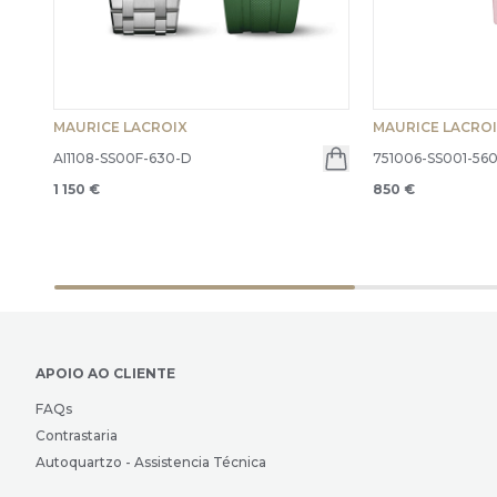
MAURICE LACROIX
MAURICE LACRO
AI1108-SS00F-630-D
751006-SS001-560
1 150 €
850 €
APOIO AO CLIENTE
FAQs
Contrastaria
Autoquartzo - Assistencia Técnica