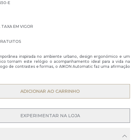
550-E
À TAXA EM VIGOR
GRATUITOS
mporânea inspirada no ambiente urbano, design ergonómico e um
ico tornam este relógio o acompanhamento ideal para a vida na
jogo de contrastes e formas, o AIKON Automatic faz uma afirmação
OPEN MENU
ADICIONAR AO CARRINHO
EXPERIMENTAR NA LOJA