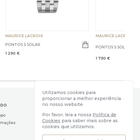
MAURICE LACROIX
MAURICE LACROIX
PONTOS S SOLAR
PONTOS S SOLAR - Limi
en menu
1 290 €
1 790 €
Utilizamos cookies para
proporcionar a melhor experiência
no nosso website.
IDO
CONTACTOS
Por favor, leia a nossa
Política de
mpo
Av. Almirante Reis, 39
Cookies
para saber mais sobre as
lamações
1169-039 Lisboa, Portugal
cookies que utilizamos.
geral@watchers.pt