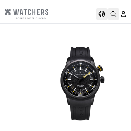
view
view shoppi
Open s