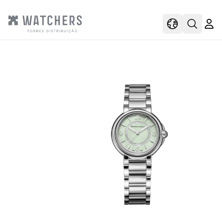
view
view shoppi
Open s