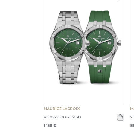
MAURICE LACROIX
M
AI1108-SS00F-630-D
7
1 150 €
8