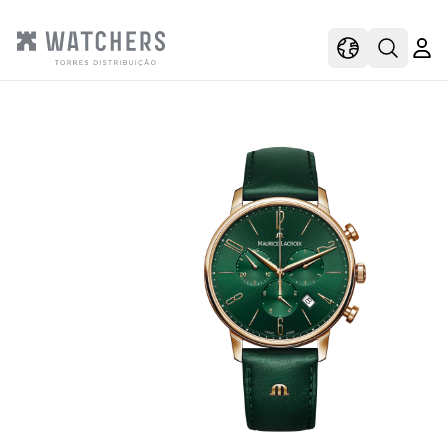
view
view shoppi
Open s