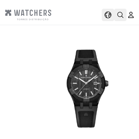
view
view shoppi
Open s