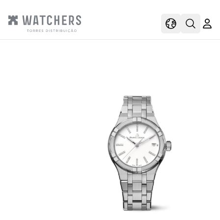
view
view shoppi
Open s