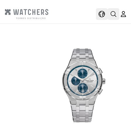
view
view shoppi
Open s