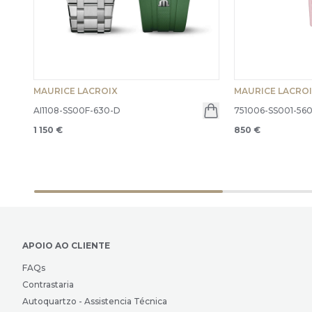
MAURICE LACROIX
MAURICE LACRO
AI1108-SS00F-630-D
751006-SS001-560
1 150 €
850 €
APOIO AO CLIENTE
FAQs
Contrastaria
Autoquartzo - Assistencia Técnica