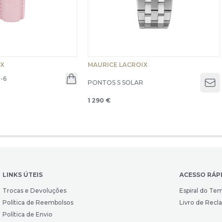
IX
MAURICE LACROIX
-6
PONTOS S SOLAR
Op
1 290 €
LINKS ÚTEIS
ACESSO RÁP
Trocas e Devoluções
Espiral do Te
Política de Reembolsos
Livro de Rec
Política de Envio