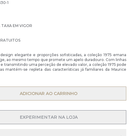
130-1
À TAXA EM VIGOR
GRATUITOS
esign elegante e proporções sofisticadas, a coleção 1975 emana
ge, ao mesmo tempo que promete um apelo duradouro. Com linhas
s e transmitindo uma perceção de elevado valor, a coleção 1975 pode
as mantém-se repleta das características já familiares da Maurice
OPEN MENU
ADICIONAR AO CARRINHO
OPEN MENU
EXPERIMENTAR NA LOJA