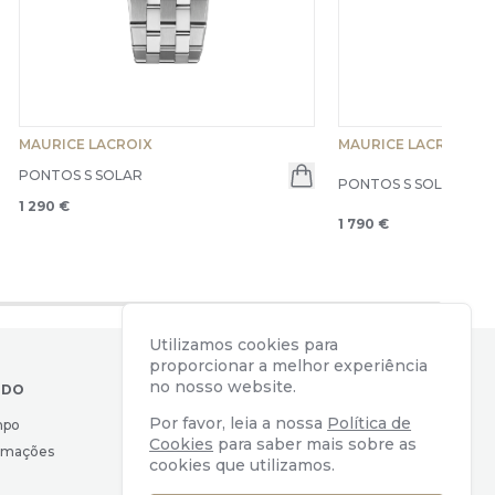
MAURICE LACROIX
MAURICE LACROIX
PONTOS S SOLAR
PONTOS S SOLAR - Limi
en menu
1 290 €
1 790 €
Utilizamos cookies para
proporcionar a melhor experiência
no nosso website.
IDO
CONTACTOS
Por favor, leia a nossa
Política de
mpo
Av. Almirante Reis, 39
Cookies
para saber mais sobre as
lamações
1169-039 Lisboa, Portugal
cookies que utilizamos.
geral@watchers.pt