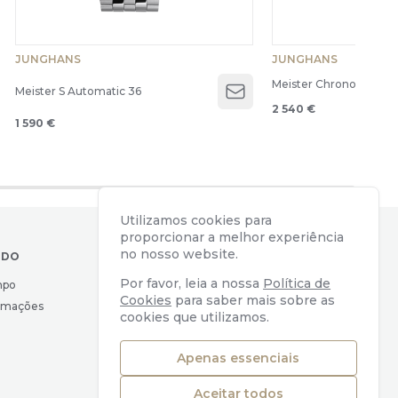
JUNGHANS
JUNGHANS
Meister Chronoscope
Meister S Automatic 36
Open menu
2 540 €
1 590 €
Utilizamos cookies para
proporcionar a melhor experiência
no nosso website.
IDO
CONTACTOS
Por favor, leia a nossa
Política de
mpo
Av. Almirante Reis, 39
Cookies
para saber mais sobre as
lamações
1169-039 Lisboa, Portugal
cookies que utilizamos.
geral@watchers.pt
+351 218 110 890
Apenas essenciais
Aceitar todos