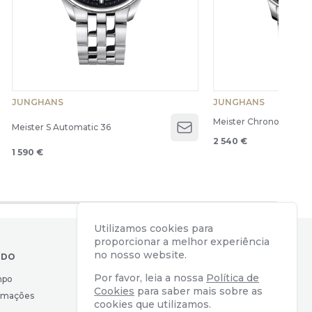
JUNGHANS
JUNGHANS
Meister Chronoscope
Meister S Automatic 36
Open menu
2 540 €
1 590 €
Utilizamos cookies para
proporcionar a melhor experiência
no nosso website.
IDO
CONTACTOS
Por favor, leia a nossa
Política de
mpo
Av. Almirante Reis, 39
Cookies
para saber mais sobre as
lamações
1169-039 Lisboa, Portugal
cookies que utilizamos.