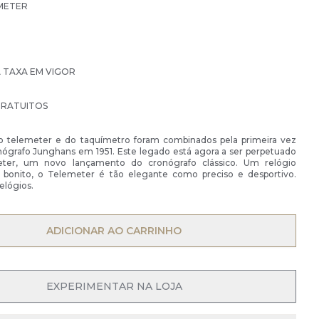
METER
À TAXA EM VIGOR
GRATUITOS
 telemeter e do taquímetro foram combinados pela primeira vez
ógrafo Junghans em 1951. Este legado está agora a ser perpetuado
er, um novo lançamento do cronógrafo clássico. Um relógio
bonito, o Telemeter é tão elegante como preciso e desportivo.
elógios.
ADICIONAR AO CARRINHO
EXPERIMENTAR NA LOJA