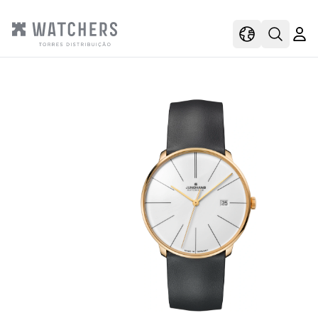
view
view shoppi
Open s