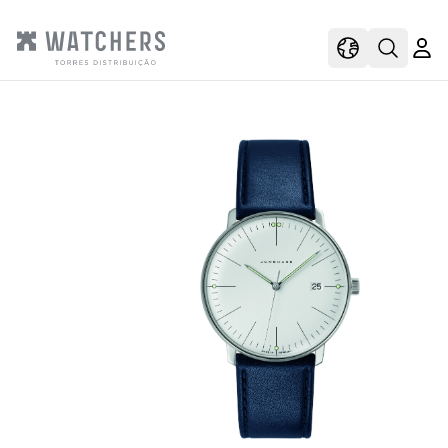
view
view shoppi
Open s