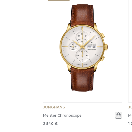
JUNGHANS
J
Meister Chronoscope
Me
2 540 €
1