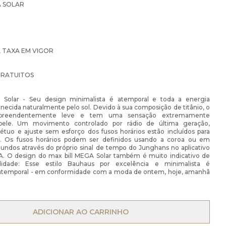
A SOLAR
À TAXA EM VIGOR
GRATUITOS
 Solar - Seu design minimalista é atemporal e toda a energia
rnecida naturalmente pelo sol. Devido à sua composição de titânio, o
rpreendentemente leve e tem uma sensação extremamente
pele. Um movimento controlado por rádio de última geração,
étuo e ajuste sem esforço dos fusos horários estão incluídos para
o. Os fusos horários podem ser definidos usando a coroa ou em
undos através do próprio sinal de tempo do Junghans no aplicativo
 O design do max bill MEGA Solar também é muito indicativo de
ilidade: Esse estilo Bauhaus por excelência e minimalista é
atemporal - em conformidade com a moda de ontem, hoje, amanhã
OPEN MENU
ADICIONAR AO CARRINHO