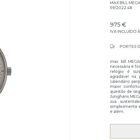
MAX BILL MEG
59/2022.48
975 €
IVA INCLUÍDO 
PORTES 
max bill MEGA
necessária é fo
relógio é su
agradável na 
calendário perp
maior confort
questão de seg
Junghans MEGA.
sua sustentab
simplesmente 
e além.