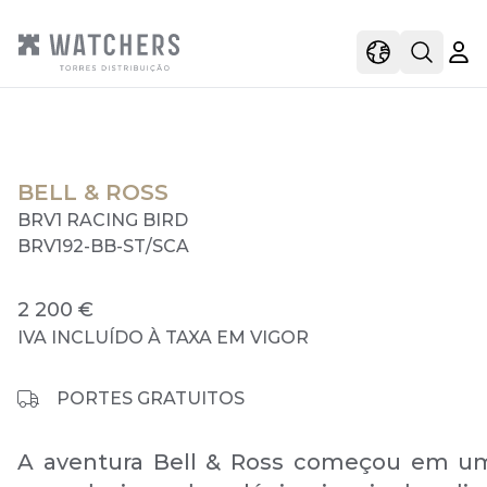
view
view shoppi
Open s
BELL & ROSS
BRV1 RACING BIRD
BRV192-BB-ST/SCA
2 200 €
IVA INCLUÍDO À TAXA EM VIGOR
PORTES GRATUITOS
A aventura Bell & Ross começou em um