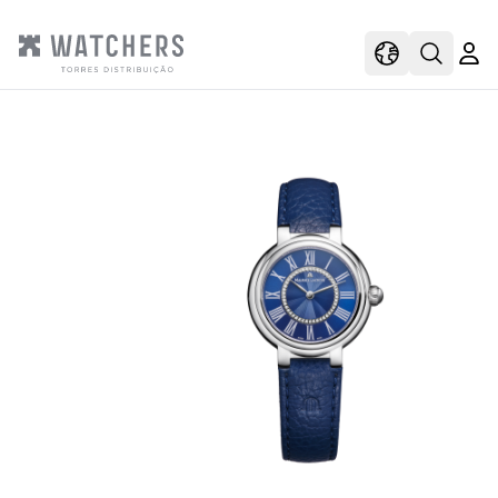
view
view shoppi
Open s