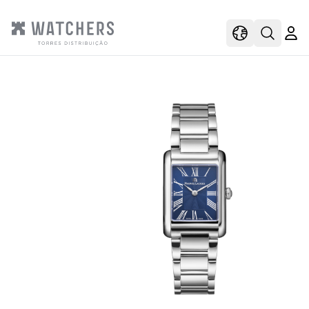
view
view shoppi
Open s