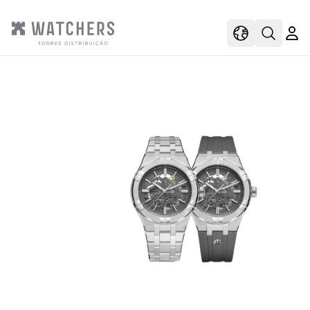
view
view shoppi
Open s