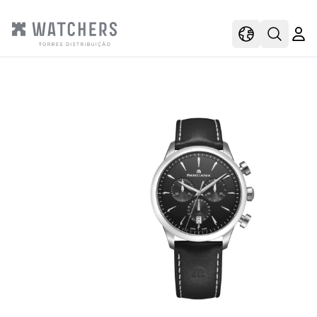
view
view shoppi
Open s