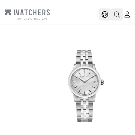
view
view shoppi
Open s