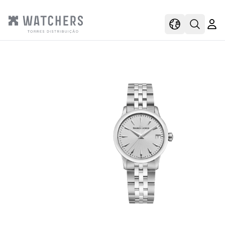
view
view shoppi
Open s