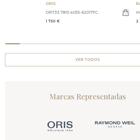
ORIS
R
OR733.7810.4055-62017FC
m
1 750 €
2
VER TODOS
Marcas Representadas