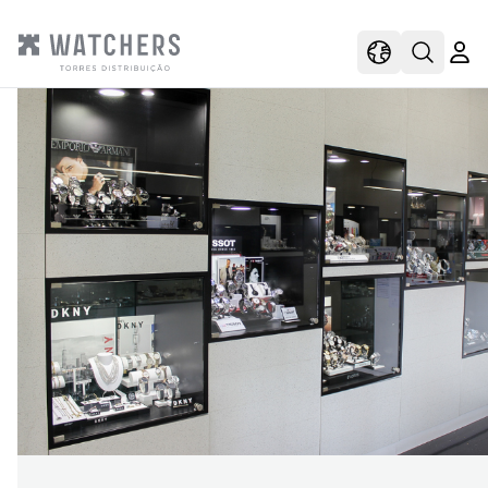
view
view shoppi
Open s